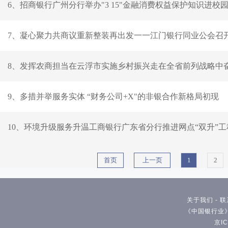
6、招商银行广州分行举办"3 15"金融消费权益保护知识进校
7、凝心聚力共商议重新整装再出发一一江门银行同业公会召
8、发挥农商担当在云浮市实施乡村振兴走在全省前列战略中
9、多措并举服务实体 “财务公司+X"的非银合作新格局初现
10、环境升级服务升温工商银行广东省分行推进网点“双升”
首页
上一页
1
2
关于我们
-
联
《中国银行业》
京IC